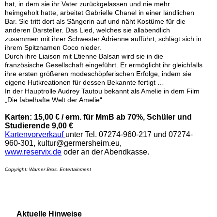
hat, in dem sie ihr Vater zurückgelassen und nie mehr
heimgeholt hatte, arbeitet Gabrielle Chanel in einer ländlichen
Bar. Sie tritt dort als Sängerin auf und näht Kostüme für die
anderen Darsteller. Das Lied, welches sie allabendlich
zusammen mit ihrer Schwester Adrienne aufführt, schlägt sich in
ihrem Spitznamen Coco nieder.
Durch ihre Liaison mit Etienne Balsan wird sie in die
französische Gesellschaft eingeführt. Er ermöglicht ihr gleichfalls
ihre ersten größeren modeschöpferischen Erfolge, indem sie
eigene Hutkreationen für dessen Bekannte fertigt …
In der Hauptrolle Audrey Tautou bekannt als Amelie in dem Film
„Die fabelhafte Welt der Amelie“
Karten: 15,00 € / erm. für MmB ab 70%, Schüler und
Studierende 9,00 €
Kartenvorverkauf
unter Tel. 07274-960-217 und 07274-
960-301, kultur@germersheim.eu,
www.reservix.de
oder an der Abendkasse.
Copyright: Warner Bros. Entertainment
Aktuelle Hinweise